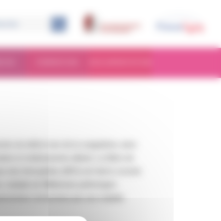
RCHE
FORMATION
DOCUMENTATION
e de déficit rare de la coagulation, ainsi
uits et médicaments utilisés. La filière de
se des hémophiles (AFH) ont fait le constat
, maladie de Willebrand, pathologies
es personnes concernées par une maladie