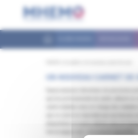
Panneau de gestion des cookies
FILIÈRE MHEMO
PATHOLOGIES
MHEMO
/
Actualités
/
Un nouveau carnet de suivi
UN NOUVEAU CARNET DE S
Depuis plusieurs décennies, les personnes pré
que les professionnels de santé, utilisent un c
santé maladies rares en charge des maladies
que ce carnet ne répondait pas aux besoins d
plaquettaires et autres déficits rares en fac
hémorragique rare”, est proposé aujourd’hui.