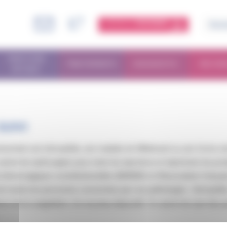
ESPACE
MEMBRE
PARCOURS
TRAITEMENTS
DIAGNOSTIC
RECHE
PATIENT
UIVI
sentant une hémophilie, une maladie de Willebrand ou une forme sévèr
arnet de santé papier pour noter les injections et répertorier les prod
 hémorragiques constitutionnelles (MHEMO) et l’Association françai
e toutes les personnes concernées par ces pathologies : hémophilie
teurs de la coagulation. Un nouveau dispositif, “le carnet de suivi d