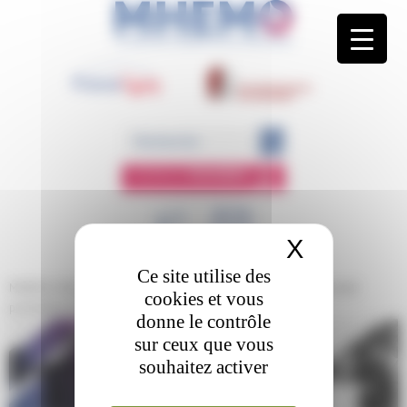
Panneau de gestion des cookies
ESPACE
MEMBRE
X
Masquer 
Ce site utilise des
MHEMO
/
Éducation Thérapeutique du Patient
/
Le groupe de travail
cookies et vous
promotion ETP (The3P)
/
Ont déjà participé
donne le contrôle
sur ceux que vous
ONT DÉJÀ PARTICIPÉ
souhaitez activer