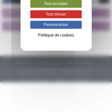
Tout accepter
PATIENTS / PARENTS
+
Tout refuser
PROFESSIONNELS
+
Personnaliser
Politique de cookies
Plan du site
Remerciements
Mentions légales
Politique de confidentialité
Politique de cookies
Gestion des cookies
Glossaire
Newsletter