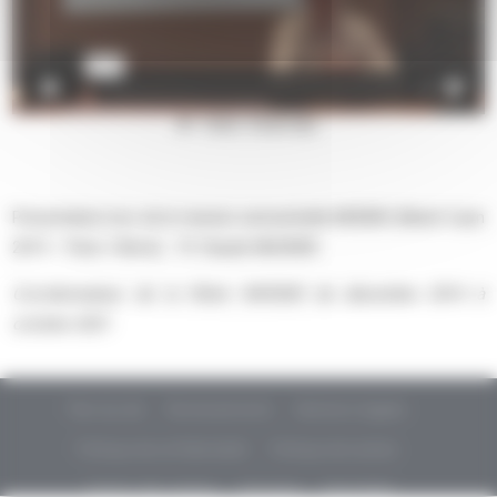
Présentation lors de le réunion semestrielle MHEMO (Mardi 4 juin
2019 – Paris 15ème) : Pr Claude NEGRIER
Coordonnateur de la filière MHEMO de décembre 2014 à
octobre 2021
Plan du site
Remerciements
Mentions légales
Politique de confidentialité
Politique de cookies
Gestion des cookies
Glossaire
Newsletter