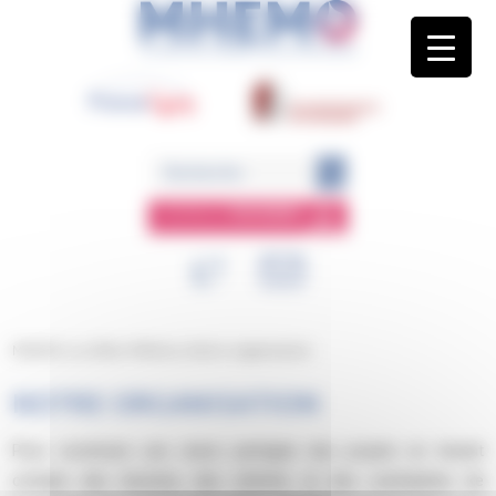
Panneau de gestion des cookies
ESPACE
MEMBRE
MHEMO
/
La filière Mhémo
/
Notre organisation
NOTRE ORGANISATION
Pour construire une vision partagée des projets en tenant
compte des besoins, des intérêts et des contraintes de