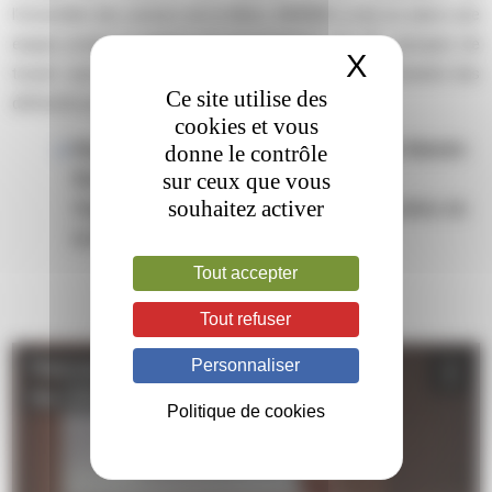
l’ensemble des acteurs de la filière, MHEMO a mis en place une
équipe projet, 3 organes de gouvernance et 21 groupes de
X
Masquer 
travail associant la pluridisciplinarité et la complémentarité des
Ce site utilise des
différents protagonistes.
cookies et vous
Réponse à l’appel à projet Filière de Santé Maladie
donne le contrôle
sur ceux que vous
Rare
souhaitez activer
Organisation de la filière MHEMO : Composition de
la Gouvernance et projet à 5 ans
Tout accepter
Tout refuser
Personnaliser
Politique de cookies