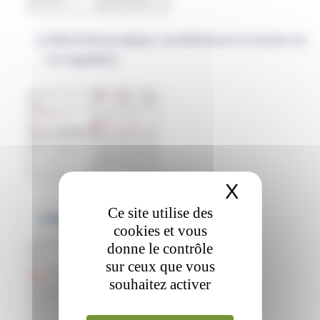
Déficit Hémorragique constitutionnel en facteur de
la coagulation
X
Masquer 
Ce site utilise des
Maladie de Willebrand
cookies et vous
donne le contrôle
sur ceux que vous
souhaitez activer