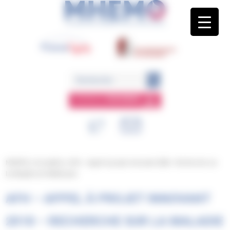
Panneau de gestion des cookies
ESPACE
MEMBRE
MHEMO
/
Actualités
/
AFH – Appel à projet innovant 2018 – Recherche sur
la Maladie de Willebrand
AFH – APPEL À PROJET INNOVANT
2018 – RECHERCHE SUR LA MALADIE