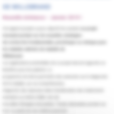
DE WILLEBRAND
Nouvelle échéance – Janvier 2019 !
Cet appel à projets a pour objectif de soutenir
un projet
innovant portant sur de nouvelles stratégies
de recherche fondamentale, préclinique ou clinique pour
les malades atteints de maladie de
Willebrand.
Les applications potentielles de ce projet devront apporter un
bénéfice pour les patients. Le
programme de devra permettre des avancées sur le diagnostic
de la maladie, sur sa compréhension,
d’apporter des réponses dans l’amélioration des traitements
existants ou même d’aller vers de
nouvelles thérapies innovantes. Toutes demandes portant sur
tout ou partie de ces critères pourront