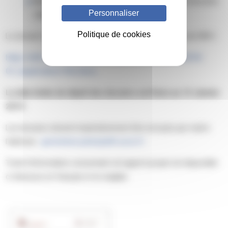
Renseignements administratifs concernant la structure
Personnaliser
rattachée au projet
Politique de cookies
Le dossier de candidature est à télécharger sur le site de l’AFH :
https://afh.asso.fr/wp-content/uploads/2018/07/2018-
07_Application-File.docx
La date limite de dépôt des dossiers est fixée au 14 Janvier
2019.
Les dossiers doivent impérativement être envoyés par mail à
l’adresse :
genevieve.pietu@afh.asso.fr
Toute l’information concernant cet appel à projet est disponible
ci-dessous en français et en anglais.