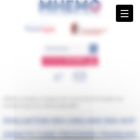
Panneau de gestion des cookies
ESPACE
MEMBRE
MHEMO
/
Actualités
/
Evaluation des cinq ans des HCP (Health Care
Provider) français de L’ERN-EuroBloodNet
EVALUATION DES CINQ ANS DES HCP
(HEALTH CARE PROVIDER) FRANÇAIS