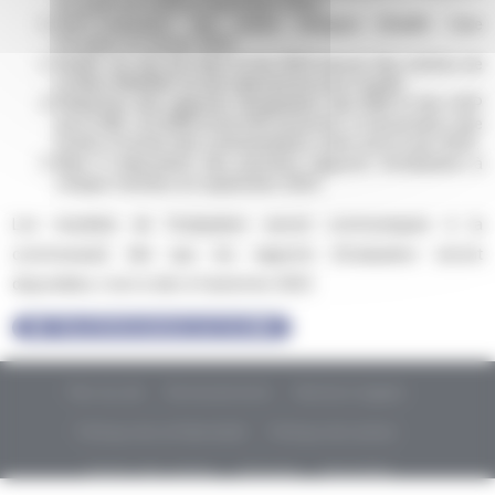
du guide de l’outil en décembre 2022.
Auto-évaluation des unités cliniques (Health Care
Provider) en février 2023.
Audits sur site de mars à mai 2023 (aucun des centres de
la filière MHEMO n’a été sélectionné pour l’audit).
Rédaction des rapports d’évaluation des ERN et des HCP
par le IEB. Les ERN et les HCP pourront, si nécessaire, être
invités à fournir des commentaires, entre avril et juin 2023.
Mise à disposition des premiers rapports d’évaluation à
chaque membre en septembre 2023.
Les résultats de l’évaluation seront communiqués à la
communauté dès que les rapports d’évaluation seront
disponibles c’est-à-dire à l’automne 2023.
Plus d’informations sur les ERN
Plan du site
Remerciements
Mentions légales
Politique de confidentialité
Politique de cookies
Gestion des cookies
Glossaire
Newsletter