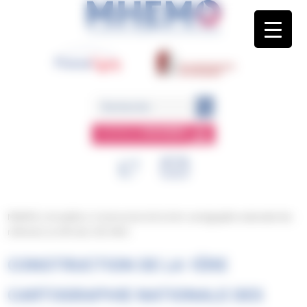
Panneau de gestion des cookies
ESPACE
MEMBRE
MHEMO
/
Actualités
/
Construction de la 1ère cartographie nationale des
référents en APA des CRC-MHC
CONSTRUCTION DE LA 1ÈRE
CARTOGRAPHIE NATIONALE DES