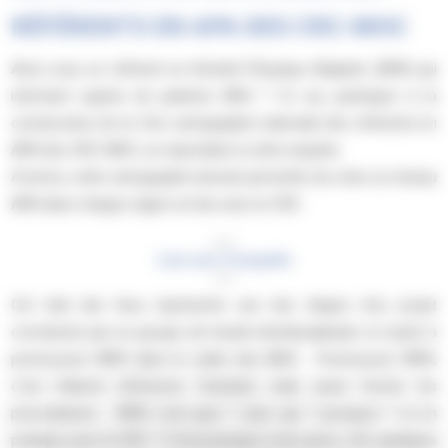
RÉFÉRENTS EN APA DES CRC-MHC
Avez-vous un référent en Activité Physique Adaptée (APA) qui
intervient auprès de patients MHC ? Si oui, participez à la
construction de la 1ère cartographie nationale des référents en
APA des CRC-MHC, en répondant à cette enquête.
A terme, cette cartographie devrait permettre de créer un réseau
APA dans chaque région en lien avec le CRC.
↓↓↓
Lien vers l’enquête
↑↑↑
Cet état des lieux représente une des étapes d’un projet
coordonné par un groupe de travail interdisciplinaire et visant à
promouvoir l’APA dans le cadre des MHC. Promouvoir l’APA,
c’est d’abord référencer l’existant, mais aussi former les
prescripteurs : l’APA c’est quoi ? avec qui ? pourquoi ? et en
pratique pour le CRC ? C’est pourquoi vous aurez, d’ici quelques