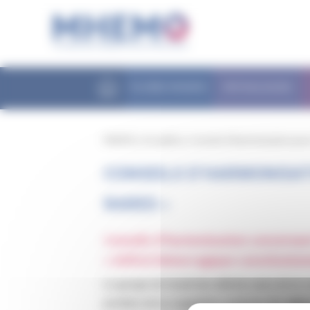
Panneau de gestion des cookies
FILIÈRE MHEMO
PATHOLOGIES
MHEMO
/
Actualités
/
Conseils d’harmonisation pour 
CONSEILS D’HARMONISATI
RARES »
Conseils d’harmonisation concernant 
« Déficit hémorragique constitution
Le groupe de travail des déficits rares de la
protéine de la coagulation, propose des
vale