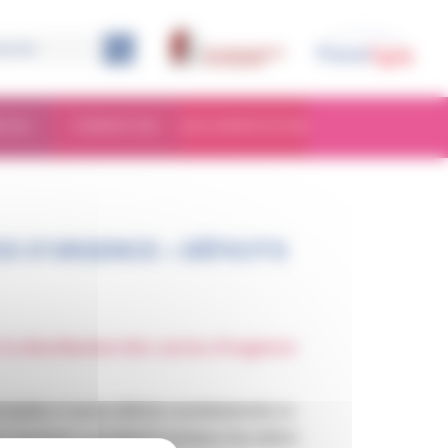
RCHE
FORMATION
DOCUMENTATION
S D’URGENCE « DÉFICITS
 la distribution des cartes d’urgence
philie et autres déficits constitutionnels en
e destinées aux patients porteurs d’un déficit