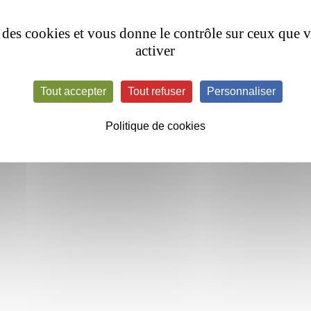
tion
afin d’harmoniser les pratiques
.
se des cookies et vous donne le contrôle sur ceux que 
II, FV, FVII, FX, FXI, FXIII, combiné en FV+FVIII et combiné en f
activer
mmandations vis-à-vis du risque hémorragique ou de la nécessit
les antécédents et le profil de chaque patient.
Tout accepter
Tout refuser
Personnaliser
des centres sera faite.
Politique de cookies