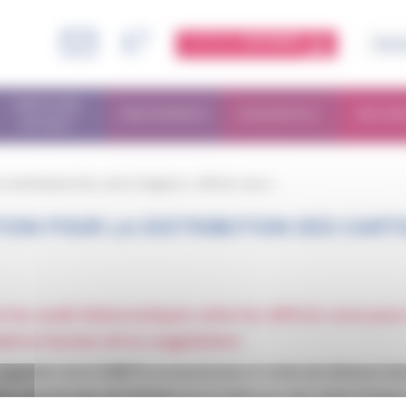
ESPACE
MEMBRE
PARCOURS
TRAITEMENTS
DIAGNOSTIC
RECHE
PATIENT
la distribution des cartes d’urgence « déficits rares »
ON POUR LA DISTRIBUTION DES CARTE
les seuils hémostatiques selon les déficits rares pour
nel en facteur de la coagulation»
 coagulation de la COMETH, en accord avec le Centre de référence hémo
urs seuil de taux de facteurs
pour la délivrance des cartes d’urgenc