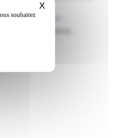
X
Masquer le bandeau de
vous souhaitez
acteurs vitamine K dépendant.
é de substitution, qui reste des