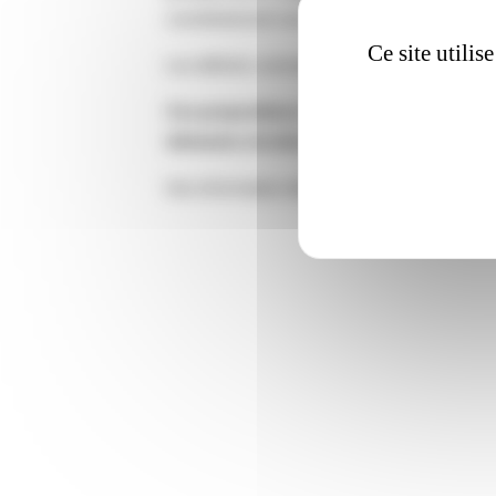
constitutionnel rare en facteur de la coagula
Ce site utili
Les déficits concernés sont :
Fibrinogène, F
Ces propositions ne sont en rien des reco
éléments à la discrétion du médecin selon 
Une information directe auprès des médecins 