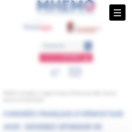
Panneau de gestion des cookies
ESPACE
MEMBRE
MHEMO
/
Actualités
/
Congrès Français d’Hémostase 2020 : devenez
sponsor de l’événement !
CONGRÈS FRANÇAIS D’HÉMOSTASE
2020 : DEVENEZ SPONSOR DE