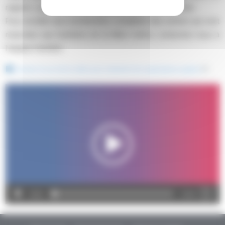
régions », pour afficher les annuaires sous forme de liste.
Pour accéder aux coordonnées complètes des centres qui sont
réservées aux membres de la filière mémo, connectez-vous à
l’espace membre.
A
ctivez le son de la vidéo pour entendre les explications audios
Lecteur
vidéo
00:00
01:09