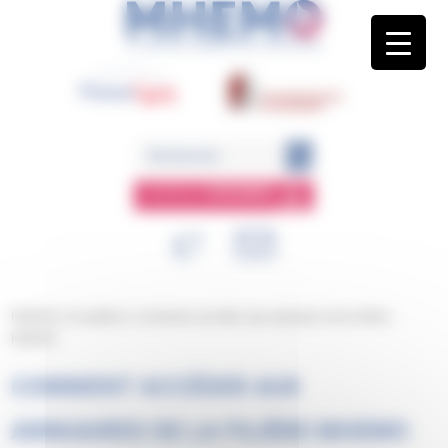
Panneau de gestion des cookies
ESPACE
MEMBRE
MHEMO
/
Actualités
/
Comment accéder aux annuaires de la filière
MHEMO
COMMENT ACCÉDER AUX
ANNUAIRES DE LA FILIÈRE MHEMO