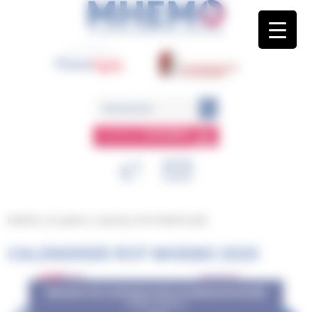
Panneau de gestion des cookies
ESPACE
MEMBRE
MHEMO
/
Actualités
/
Calendrier RCP MHEMO 2025
CALENDRIER RCP MHEMO 2025