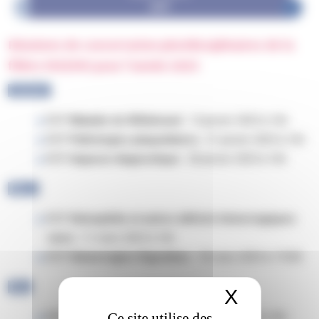
Réunions de concertation pluridisciplinaires de la
filière MHEMO pour l’année 2025
Janvier
RCP
Maladie de Willebrand
: 14 janvier 2025 à 16h
RCP
Pathologies plaquettaires
: 21 janvier 2025 à 16h
RCP
Impasse diagnostique
: 28 janvier 2025 à 16h
Mars
RCP
Hémophilie et autres déficits hémorragiques
rares
: 11 mars 2025 à 16h
RCP
Hémorragies Digestives
: 18 mars 2025 à 17h30
Mai
X
Masquer 
Ce site utilise des
RCP
Pathologies plaquettaires
: 6 mai 2025 à 16h