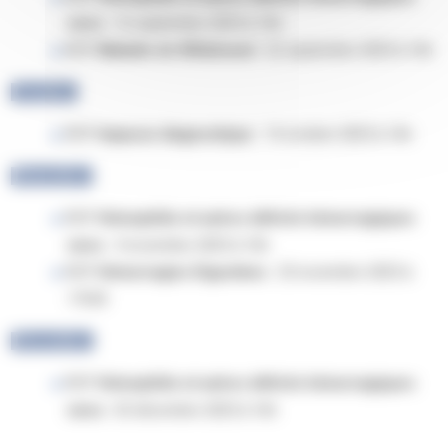
rares
: 16 septembre 2025 à 16h
RCP
Maladie de Willebrand
: 22 septembre 2025 à 16h
Octobre
RCP
Impasse diagnostique
: 14 octobre 2025 à 16h
Novembre
RCP
Hémophilie et autres déficits hémorragiques
rares
: 4 novembre 2025 à 16h
RCP
Hémorragies Digestives
: 25 novembre 2025 à
17h30
Décembre
RCP
Hémophilie et autres déficits hémorragiques
rares
: 02 décembre 2025 à 16h