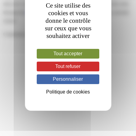
min and is filed under . You can follow any responses to this entry
Ce site utilise des
cookies et vous
through the
RSS 2.0
feed. Both comments and pings are currently
donne le contrôle
closed.
sur ceux que vous
Comments are closed.
souhaitez activer
Tout accepter
Tout refuser
Personnaliser
Politique de cookies