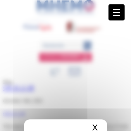
Panneau de gestion des cookies
ESPACE
MEMBRE
Blog
CR 21.2.18
décembre 18th, 2020
CR 21.2.18
X
Masquer 
This entry was posted on vendredi, décembre 18th, 2020 at 17 h 04