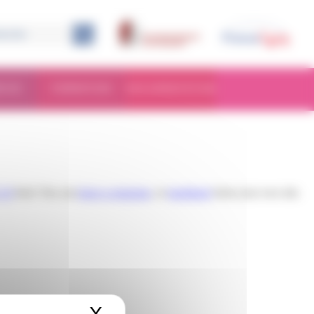
RCHE
FORMATION
DOCUMENTATION
2.0
feed. You can
leave a response
, or
trackback
from your own site.