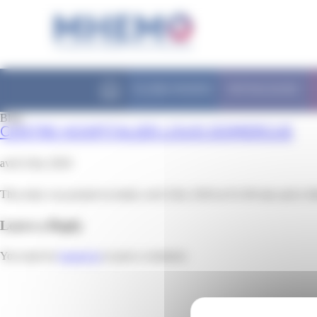
Panneau de gestion des cookies
FILIÈRE MHEMO
PATHOLOGIES
Blog
CENTRE HOSPITALIER LOUIS DOMERGUE
avril 23rd, 2018
This entry was posted on lundi, avril 23rd, 2018 at 0 h 00 min and is f
Leave a Reply
You must be
logged in
to post a comment.