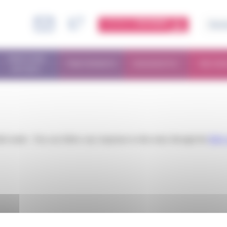
ESPACE
MEMBRE
PARCOURS
TRAITEMENTS
DIAGNOSTIC
RECHE
PATIENT
iled under . You can follow any responses to this entry through the
RSS 