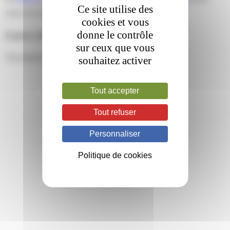
Ce site utilise des
your own site.
cookies et vous
donne le contrôle
Leave a Reply
sur ceux que vous
You must be
logged in
to post a comment.
souhaitez activer
Tout accepter
Tout refuser
Personnaliser
Politique de cookies