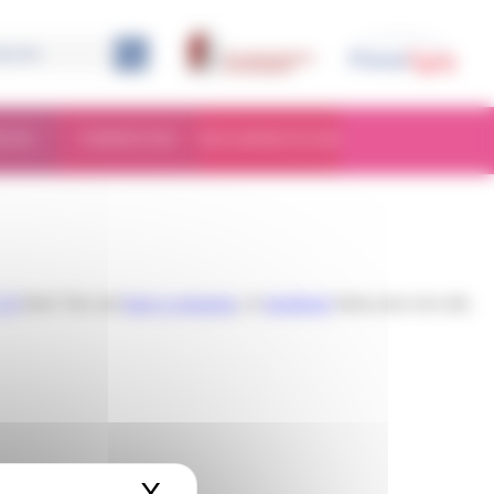
RCHE
FORMATION
DOCUMENTATION
2.0
feed. You can
leave a response
, or
trackback
from your own site.