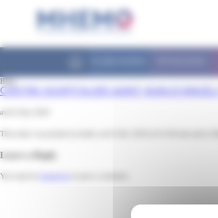
Panneau de gestion des cookies
FILIÈRE MHEMO
PATHOLOGIES
Blog
CENTRE HOSPITALIER SAINT-JEAN-D’ANGÉL
avril 23rd, 2018
This entry was posted on lundi, avril 23rd, 2018 at 0 h 00 min and is f
Leave a Reply
You must be
logged in
to post a comment.