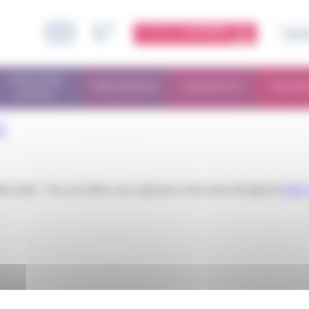
ESPACE
MEMBRE
PARCOURS
TRAITEMENTS
DIAGNOSTIC
RECHE
PATIENT
Y
iled under . You can follow any responses to this entry through the
RSS 