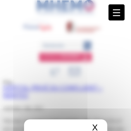
Panneau de gestion des cookies
ESPACE
MEMBRE
Blog
HÔPITAL PRIVÉ DU CONFLUENT –
NANTES
septembre 18th, 2023
This entry was posted on lundi, septembre 18th, 2023 at 10 h 23
X
Masquer 
min and is filed under . You can follow any responses to this entry