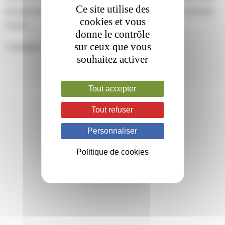
Ce site utilise des
through the
RSS 2.0
feed. Both comments and pings are currently
cookies et vous
closed.
donne le contrôle
sur ceux que vous
Comments are closed.
souhaitez activer
Tout accepter
Tout refuser
Personnaliser
Politique de cookies