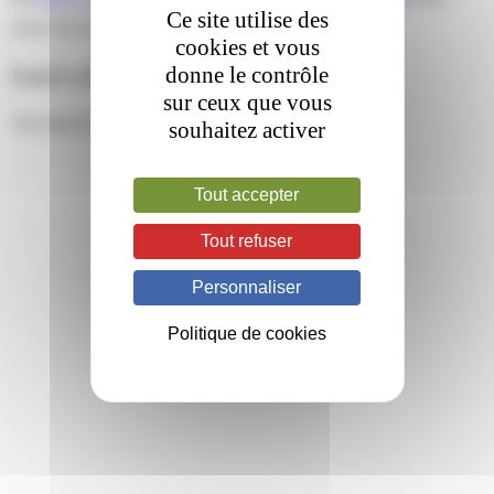
Ce site utilise des
your own site.
cookies et vous
donne le contrôle
Leave a Reply
sur ceux que vous
You must be
logged in
to post a comment.
souhaitez activer
Tout accepter
Tout refuser
Personnaliser
Politique de cookies