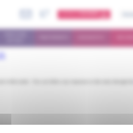
ESPACE
MEMBRE
PARCOURS
TRAITEMENTS
DIAGNOSTIC
RECHE
PATIENT
ÉE
d is filed under . You can follow any responses to this entry through t