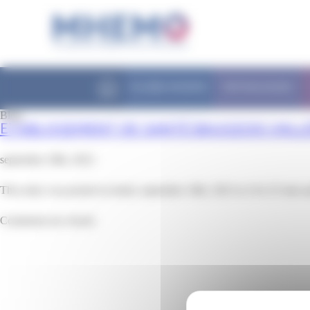
Panneau de gestion des cookies
FILIÈRE MHEMO
PATHOLOGIES
Blog
ETABLISSEMENT DE SANTÉ BAUGEOIS VALL
septembre 18th, 2023
This entry was posted on lundi, septembre 18th, 2023 at 14 h 25 min an
Comments are closed.