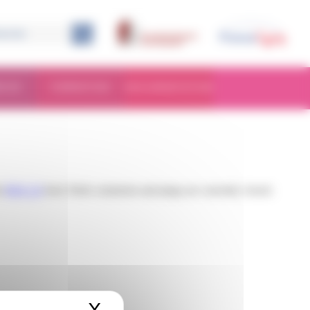
RCHE
FORMATION
DOCUMENTATION
he
RSS 2.0
feed. Both comments and pings are currently closed.