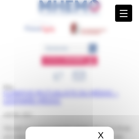
Panneau de gestion des cookies
ESPACE
MEMBRE
Blog
CLINIQUE MUTUALISTE DU MÉDOC –
LESPARRE-MÉDOC
août 9th, 2023
This entry was posted on mercredi, août 9th, 2023 at 11 h 58 min
X
Masquer 
and is filed under . You can follow any responses to this entry