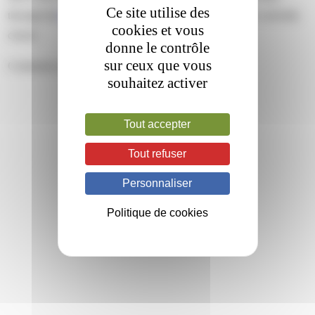
Ce site utilise des
through the
RSS 2.0
feed. Both comments and pings are currently
cookies et vous
closed.
donne le contrôle
sur ceux que vous
Comments are closed.
souhaitez activer
Tout accepter
Tout refuser
Personnaliser
Politique de cookies