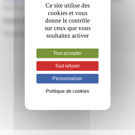
Ce site utilise des
your own site.
cookies et vous
donne le contrôle
Leave a Reply
sur ceux que vous
You must be
logged in
to post a comment.
souhaitez activer
Tout accepter
Tout refuser
Personnaliser
Politique de cookies