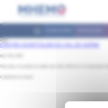
Panneau de gestion des cookies
FILIÈRE MHEMO
PATHOLOGIES
Blog
CENTRE HOSPITALIER DU VAL DE SAÔNE
mai 15th, 2018
This entry was posted on mardi, mai 15th, 2018 at 11 h 14 min and is f
Comments are closed.