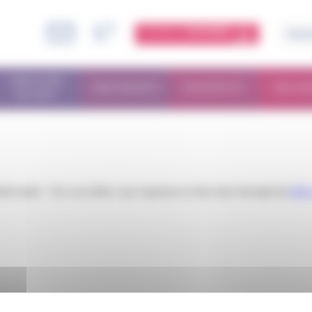
ESPACE
MEMBRE
PARCOURS
TRAITEMENTS
DIAGNOSTIC
RECHE
PATIENT
iled under . You can follow any responses to this entry through the
RSS