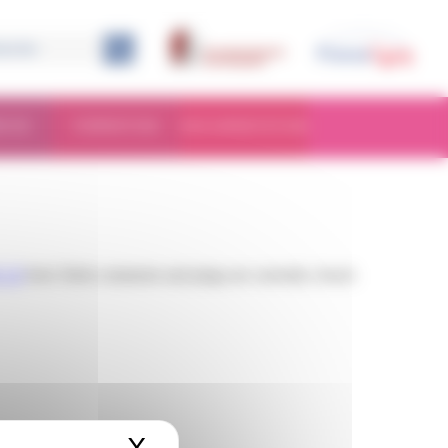
RCHE
FORMATION
DOCUMENTATION
 2.0
feed. Both comments and pings are currently closed.