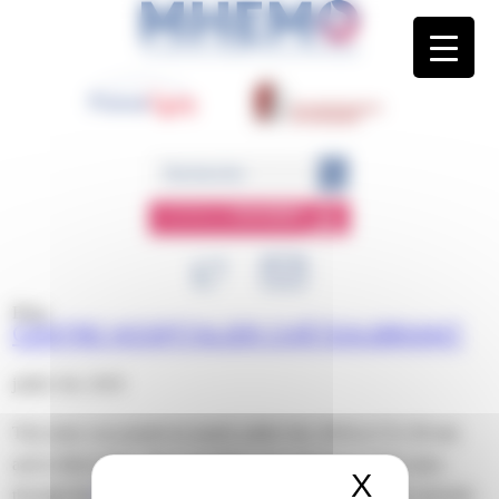
Panneau de gestion des cookies
ESPACE
MEMBRE
Blog
CENTRE HOSPITALIER CHÂTEAUBRIANT
juillet 3rd, 2018
This entry was posted on mardi, juillet 3rd, 2018 at 15 h 38 min
and is filed under . You can follow any responses to this entry
X
Masquer 
through the
RSS 2.0
feed. Both comments and pings are currently