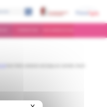
RCHE
FORMATION
DOCUMENTATION
 2.0
feed. Both comments and pings are currently closed.