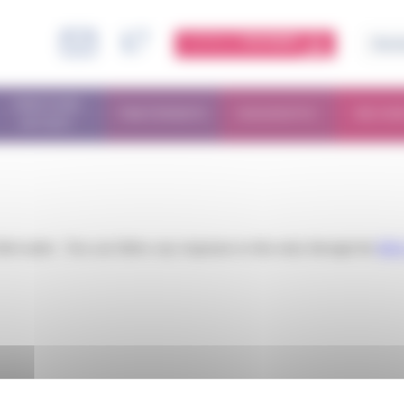
ESPACE
MEMBRE
PARCOURS
TRAITEMENTS
DIAGNOSTIC
RECHE
PATIENT
iled under . You can follow any responses to this entry through the
RSS