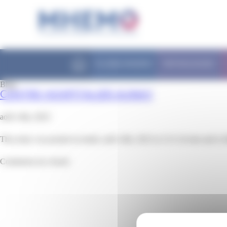
Panneau de gestion des cookies
FILIÈRE MHEMO
PATHOLOGIES
Blog
CENTRE HOSPITALIER AUNAY
août 14th, 2023
This entry was posted on lundi, août 14th, 2023 at 12 h 24 min and is f
Comments are closed.