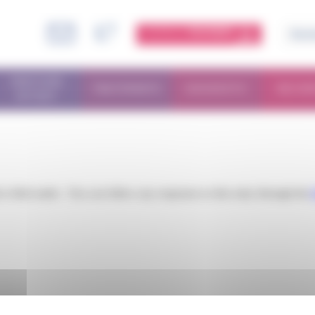
ESPACE
MEMBRE
PARCOURS
TRAITEMENTS
DIAGNOSTIC
RECHE
PATIENT
is filed under . You can follow any responses to this entry through the