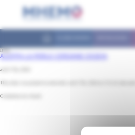
Panneau de gestion des cookies
FILIÈRE MHEMO
PATHOLOGIES
Blog
ALEFPA LA PERLE CERDANE OSSEJA
avril 17th, 2024
This entry was posted on mercredi, avril 17th, 2024 at 13 h 41 min and 
Comments are closed.