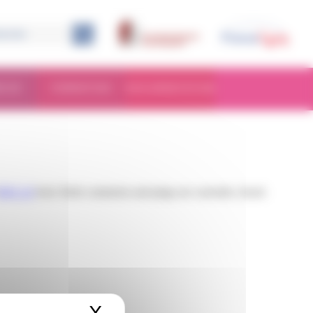
RCHE
FORMATION
DOCUMENTATION
RSS 2.0
feed. Both comments and pings are currently closed.