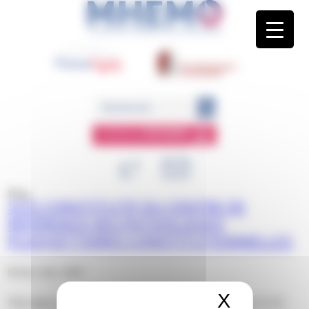
Panneau de gestion des cookies
ESPACE
MEMBRE
Blog
SITE CONSTITUTIF DU CENTRE DE
RÉFÉRENCE DES PATHOLOGIES
PLAQUETTAIRES CONSTITUTIONNELLES
février 2nd, 2018
X
Masquer 
This entry was posted on vendredi, février 2nd, 2018 at 11 h 52