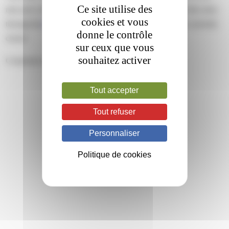
Ce site utilise des
min and is filed under . You can follow any responses to this entry
cookies et vous
through the
RSS 2.0
feed. Both comments and pings are currently
donne le contrôle
closed.
sur ceux que vous
souhaitez activer
Comments are closed.
Tout accepter
Tout refuser
Personnaliser
Politique de cookies