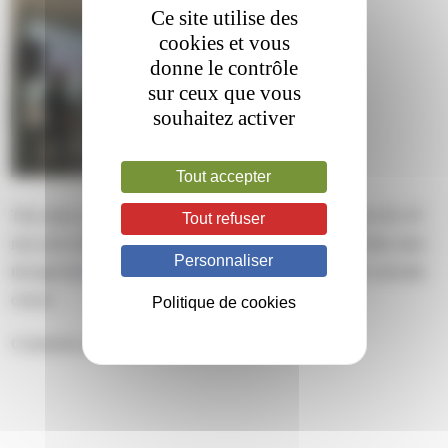
Ce site utilise des
cookies et vous
donne le contrôle
sur ceux que vous
souhaitez activer
Tout accepter
This entry was posted on vendredi, octobre 20th, 2023 at 16 h 35
Tout refuser
min and is filed under . You can follow any responses to this entry
Personnaliser
through the
RSS 2.0
feed. Both comments and pings are currently
closed.
Politique de cookies
Comments are closed.