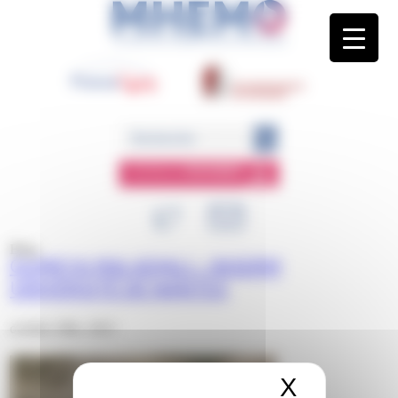
Panneau de gestion des cookies
ESPACE
MEMBRE
Blog
OUMEYA MIA ADJALI – INSERM
UNIVERSITÉ DE NANTES
octobre 20th, 2023
X
Masquer 