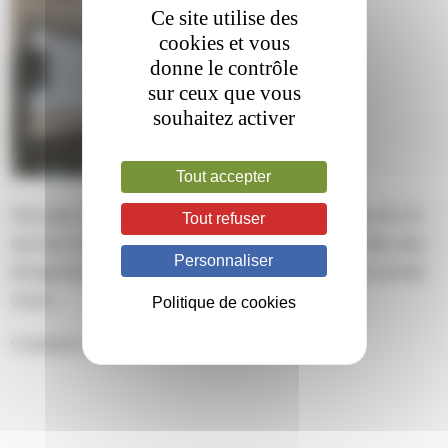
Ce site utilise des
cookies et vous
donne le contrôle
sur ceux que vous
souhaitez activer
Tout accepter
This entry was posted on vendredi, octobre 20th, 2023 at 16 h 35
Tout refuser
min and is filed under . You can follow any responses to this entry
Personnaliser
through the
RSS 2.0
feed. Both comments and pings are currently
closed.
Politique de cookies
Comments are closed.