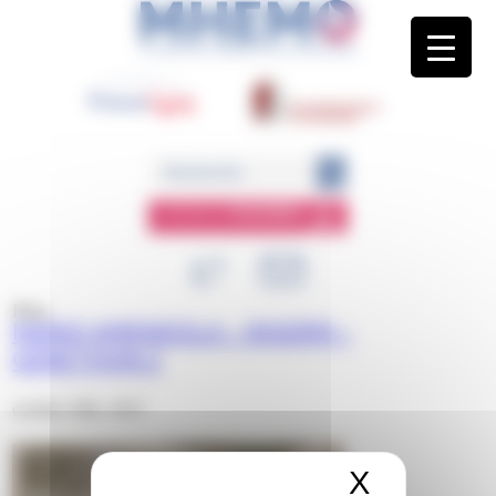
Panneau de gestion des cookies
ESPACE
MEMBRE
Blog
MARIO AMENDOLA – INSERM –
GENETHON 2
octobre 20th, 2023
X
Masquer 