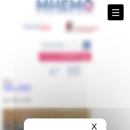
Panneau de gestion des cookies
ESPACE
MEMBRE
Blog
IMG_1915
juin 26th, 2026
X
Masquer 