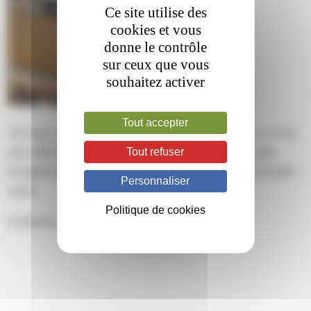
Ce site utilise des
cookies et vous
donne le contrôle
sur ceux que vous
souhaitez activer
Tout accepter
This entry was posted on vendredi, juin 26th, 2026 at 13 h 53 min
Tout refuser
and is filed under . You can follow any responses to this entry
through the
RSS 2.0
feed. Both comments and pings are currently
Personnaliser
closed.
Politique de cookies
Comments are closed.