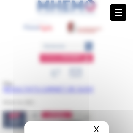
Panneau de gestion des cookies
ESPACE
MEMBRE
Blog
RÉSULTATS CARNET DE SUIVI
février 1st, 2023
X
Masquer 