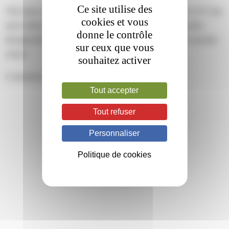
Ce site utilise des
This entry was posted on mercredi, février 1st, 2023 at 12 h 07 min
cookies et vous
and is filed under . You can follow any responses to this entry
donne le contrôle
through the
RSS 2.0
feed. Both comments and pings are currently
sur ceux que vous
closed.
souhaitez activer
Comments are closed.
Tout accepter
Tout refuser
Personnaliser
Politique de cookies