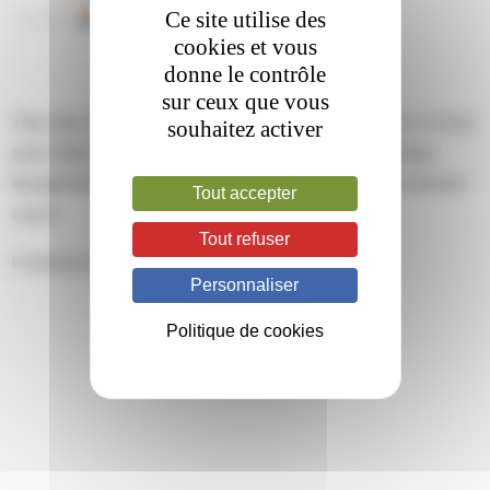
Ce site utilise des
cookies et vous
donne le contrôle
sur ceux que vous
This entry was posted on mercredi, février 1st, 2023 at 11 h 19 min
souhaitez activer
and is filed under . You can follow any responses to this entry
through the
RSS 2.0
feed. Both comments and pings are currently
Tout accepter
closed.
Tout refuser
Comments are closed.
Personnaliser
Politique de cookies