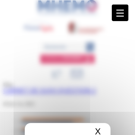
Panneau de gestion des cookies
ESPACE
MEMBRE
Blog
CARNET DE SUIVI QUESTION 2
février 1st, 2023
X
Masquer 