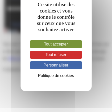
Ce site utilise des
cookies et vous
donne le contrôle
sur ceux que vous
souhaitez activer
Tout accepter
This entry was posted on jeudi, avril 23rd, 2020 at 18 h 20 min and
is filed under . You can follow any responses to this entry through
Tout refuser
the
RSS 2.0
feed. Both comments and pings are currently closed.
Personnaliser
Comments are closed.
Politique de cookies