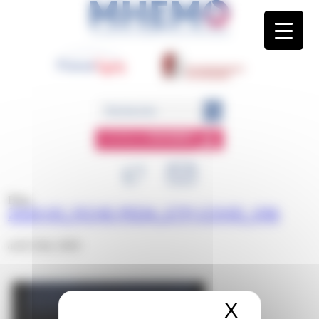
Panneau de gestion des cookies
ESPACE
MEMBRE
Blog
2020-03_FICHE-PEDA_ETP-COVID_V06
avril 23rd, 2020
X
Masquer 