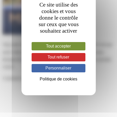
Ce site utilise des
cookies et vous
donne le contrôle
sur ceux que vous
souhaitez activer
This entry was posted on vendredi, juillet 7th, 2023 at 13 h 44 min
Tout accepter
and is filed under . You can follow any responses to this entry
Tout refuser
through the
RSS 2.0
feed. Both comments and pings are currently
closed.
Personnaliser
Comments are closed.
Politique de cookies