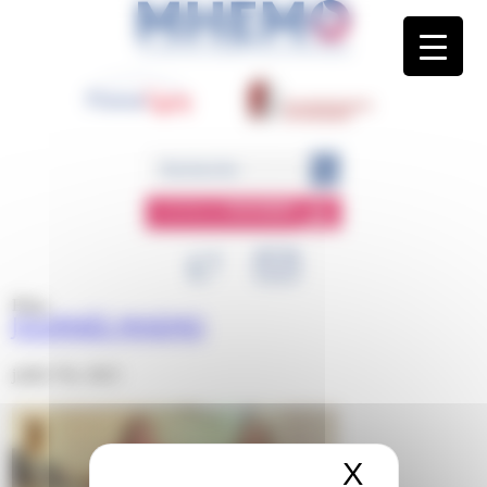
Panneau de gestion des cookies
ESPACE
MEMBRE
Blog
JOURNÉE MHEMO
juillet 7th, 2023
X
Masquer 