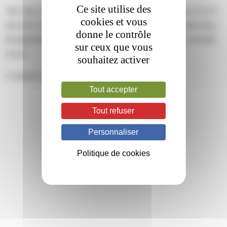
Ce site utilise des
This entry was posted on vendredi, décembre 9th, 2022 at 15 h 07
cookies et vous
min and is filed under . You can follow any responses to this entry
donne le contrôle
through the
RSS 2.0
feed. Both comments and pings are currently
sur ceux que vous
closed.
souhaitez activer
Comments are closed.
Tout accepter
Tout refuser
Personnaliser
Politique de cookies