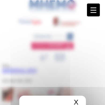
Panneau de gestion des cookies
ESPACE
MEMBRE
Blog
BANDEAU SFH
décembre 9th, 2022
X
Masquer 