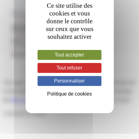
Ce site utilise des
cookies et vous
donne le contrôle
sur ceux que vous
souhaitez activer
Tout accepter
Tout refuser
Personnaliser
This entry was posted on mardi, juin 15th, 2021 at 15 h 56 min and
is filed under . You can follow any responses to this entry through
Politique de cookies
the
RSS 2.0
feed. Both comments and pings are currently closed.
Comments are closed.