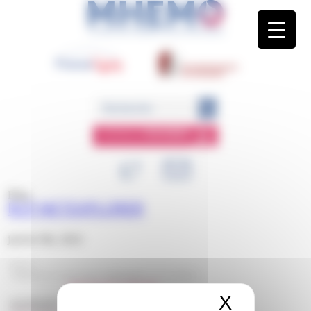
Panneau de gestion des cookies
ESPACE
MEMBRE
Blog
RCP NETEXPLORER
janvier 9th, 2024
X
Masquer 