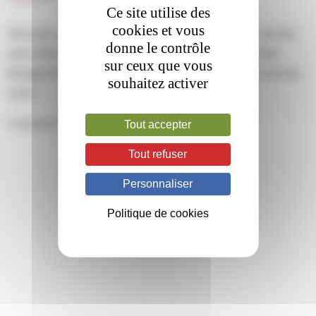
Ce site utilise des
cookies et vous
This entry was posted on mardi, janvier 9th, 2024 at 11 h 44 min
donne le contrôle
and is filed under . You can follow any responses to this entry
sur ceux que vous
through the
RSS 2.0
feed. Both comments and pings are currently
souhaitez activer
closed.
Comments are closed.
Tout accepter
Tout refuser
Personnaliser
Politique de cookies