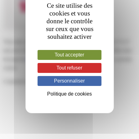
Ce site utilise des
cookies et vous
donne le contrôle
sur ceux que vous
souhaitez activer
This entry was posted on vendredi, janvier 30th, 2026 at 17 h 27
min and is filed under . You can follow any responses to this entry
Tout accepter
through the
RSS 2.0
feed. Both comments and pings are currently
Tout refuser
closed.
Personnaliser
Comments are closed.
Politique de cookies