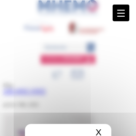
Panneau de gestion des cookies
ESPACE
MEMBRE
Blog
100 ANS VWD
janvier 30th, 2026
X
Masquer 