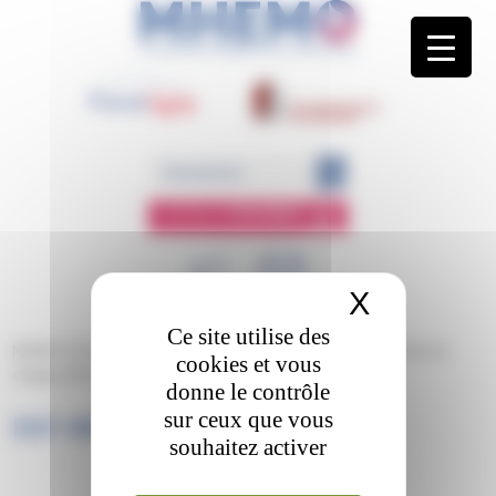
Panneau de gestion des cookies
ESPACE
MEMBRE
X
Masquer 
Ce site utilise des
MHEMO
/
Parcours patients
/
Situation d’urgence
/
Livrets de prise en
cookies et vous
charge
/
DEF-Brochure_PGR_AFH
donne le contrôle
sur ceux que vous
DEF-BROCHURE_PGR_AFH
souhaitez activer