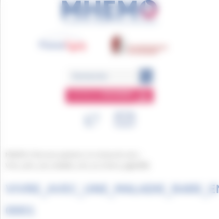
Panneau de gestion des cookies
ESPACE
MEMBRE
MHEMO
/
Parcours patients
/
Le réseau de soin
/
Vivre_avec_une_maladie_rare_en_France_page-0001
VIVRE_AVEC_UNE_MALADIE_RARE_E
0001