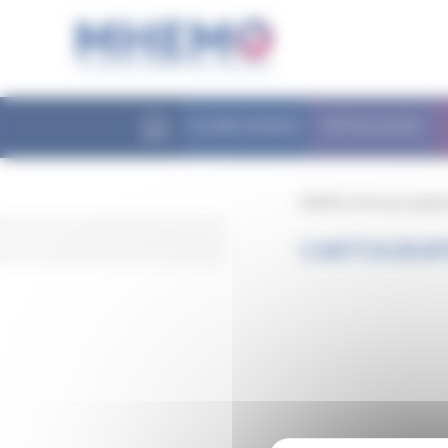
Panneau de gestion des cookies
FILIÈRE MHEMO
PATHOLOGIES
MHEMO
/
Parcours patien
CARTOGRAPH