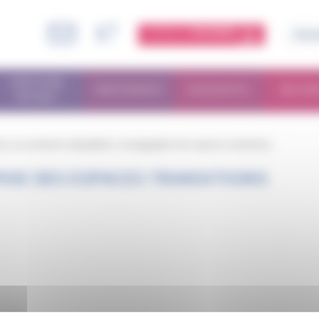
ESPACE
MEMBRE
PARCOURS
TRAITEMENTS
DIAGNOSTIC
RECHE
PATIENT
ts
/
La transition ado/adulte
/
Cartographie des espaces transitions
IE DES ESPACES TRANSITIONS