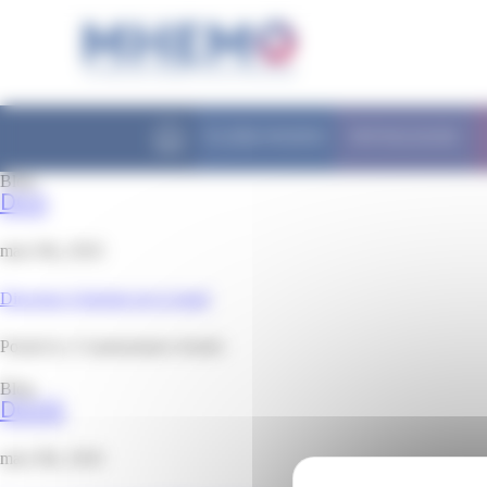
Panneau de gestion des cookies
FILIÈRE MHEMO
PATHOLOGIES
Blog
DGS
mars 9th, 2018
Direction Générale de la Santé
sur
Posted in |
Commentaires fermés
DGS
Blog
DGOS
mars 9th, 2018