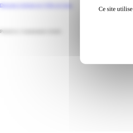
Direction Générale de l’Offre de Soins
Ce site utili
sur
Posted in |
Commentaires fermés
DGOS