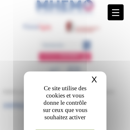
Panneau de gestion des cookies
ESPACE
MEMBRE
X
Masquer 
Ce site utilise des
MHEMO
/
Les pathologies
/
Physiologie de l’hémostase
/
Impression
cookies et vous
donne le contrôle
IMPRESSION
sur ceux que vous
souhaitez activer