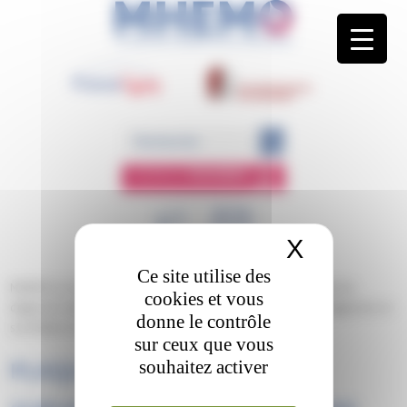
Panneau de gestion des cookies
ESPACE
MEMBRE
X
Masquer 
Ce site utilise des
MHEMO
/
Le diagnostic
/
Le diagnostic phénotypique
/
Les outils du
cookies et vous
diagnostic phénotypique – Annuaire des analyses
/
Plaquette diagnostic et
donne le contrôle
surveillance de Willebrand imprimable
sur ceux que vous
PLAQUETTE DIAGNOSTIC ET
souhaitez activer