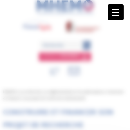
Panneau de gestion des cookies
ESPACE
MEMBRE
MHEMO
/
La recherche
/
La réglementation et la valorisation
/
Construire
et financer son projet de recherche institutionnel
CONSTRUIRE ET FINANCER SON
PROJET DE RECHERCHE