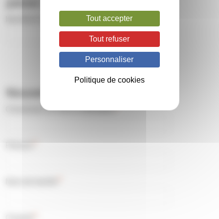
passe oublié
Tout accepter
Identifiant ou e-mail
Tout refuser
Personnaliser
Politique de cookies
Nouvel utilisateur ?
*
Choisissez un Nom d’utilisateur
*
Prénom
*
Nom de famille
*
Courriel