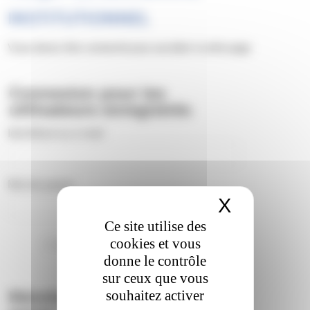
INSTITUTIONNEL
Vous devez être connecté pour accéder à cette page.
Connexion pour les
utilisateurs enregistrés
Identifiant ou e-mail
Mot de passe
X
Masquer 
Ce site utilise des
cookies et vous
Se souvenir de moi
donne le contrôle
sur ceux que vous
souhaitez activer
Réinitialiser le mot de