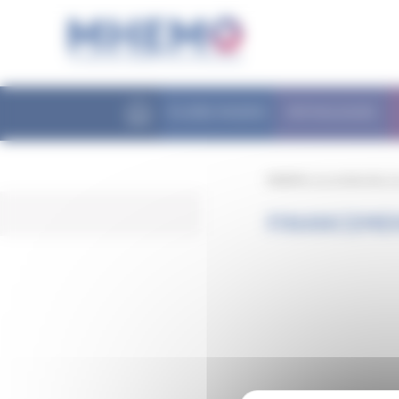
Panneau de gestion des cookies
FILIÈRE MHEMO
PATHOLOGIES
MHEMO
/
La recherche
/
L
FINANCEME