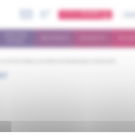
ESPACE
MEMBRE
PARCOURS
TRAITEMENTS
DIAGNOSTIC
RECHE
PATIENT
a recherche clinique
/
Les études non thérapeutiques
/
financement
NT