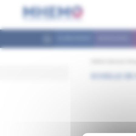
Panneau de gestion des cookies
FILIÈRE MHEMO
PATHOLOGIES
MHEMO
/
Éducation Théra
ECHELLE DE