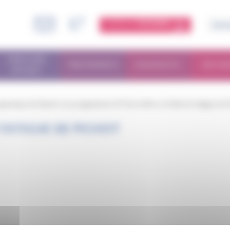
ESPACE
MEMBRE
PARCOURS
TRAITEMENTS
DIAGNOSTIC
RECHE
PATIENT
peutique du Patient
/
Les programmes ETP de la filière
/
Echelle de fatigue de P
 FATIGUE DE PICHOT