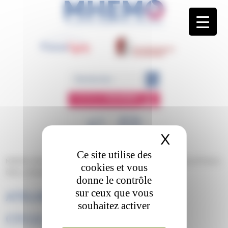
Panneau de gestion des cookies
ESPACE
MEMBRE
X
Masquer 
Ce site utilise des
MHEMO
/
Éducation Thérapeutique du Patient
/
Les programmes ETP de la
cookies et vous
filière
/
Atelier4-CARTES-CYCLE_MENSTRUEL
donne le contrôle
sur ceux que vous
ATELIER4-CARTES-
souhaitez activer
CYCLE_MENSTRUEL