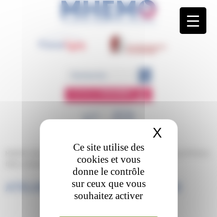
Panneau de gestion des cookies
ESPACE
MEMBRE
X
Masquer 
Ce site utilise des
MHEMO
/
Éducation Thérapeutique du Patient
/
Les programmes ETP de la
cookies et vous
filière
/
Atelier2-Blason-SPECIFIQUE
donne le contrôle
sur ceux que vous
ATELIER2-BLASON-SPECIFIQUE
souhaitez activer