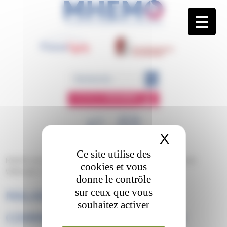
Panneau de gestion des cookies
ESPACE
MEMBRE
X
Masquer 
Ce site utilise des
MHEMO
/
Documentation
/
Documents à télécharger
/
maladie de
cookies et vous
Willebrand : comment aborder la zone grise
donne le contrôle
sur ceux que vous
MALADIE DE WILLEBRAND :
souhaitez activer
COMMENT ABORDER LA ZONE