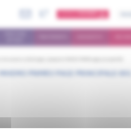
ESPACE
MEMBRE
PARCOURS
TRAITEMENTS
DIAGNOSTIC
RECHE
PATIENT
/
Documents à télécharger
/
plaquette MHEMO PNMR3 page principale-001
MHEMO PNMR3 PAGE PRINCIPALE-00