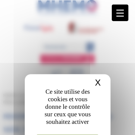
Panneau de gestion des cookies
ESPACE
MEMBRE
X
Masquer 
Ce site utilise des
MHEMO
/
Documentation
/
Documents à télécharger
/
cookies et vous
Mhemo_plaquette_A4_2022-web_page-0003
donne le contrôle
sur ceux que vous
MHEMO_PLAQUETTE_A4_2022-
souhaitez activer
WEB_PAGE-0003